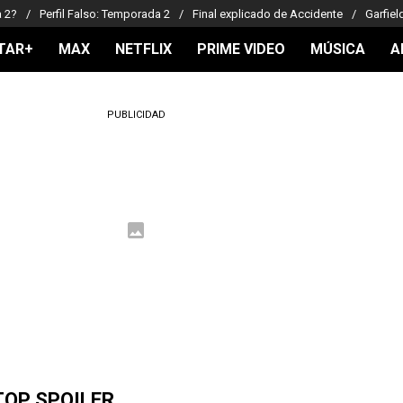
a 2?
Perfil Falso: Temporada 2
Final explicado de Accidente
Garfiel
TAR+
MAX
NETFLIX
PRIME VIDEO
MÚSICA
A
PUBLICIDAD
TOP SPOILER