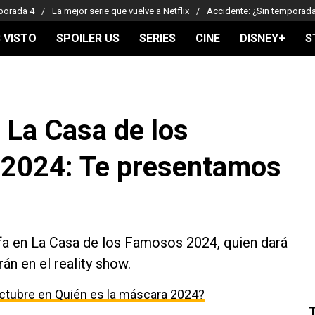
porada 4
La mejor serie que vuelve a Netflix
Accidente: ¿Sin temporad
 VISTO
SPOILER US
SERIES
CINE
DISNEY+
S
n La Casa de los
2024: Te presentamos
fa en La Casa de los Famosos 2024, quien dará
rán en el reality show.
ctubre en Quién es la máscara 2024?