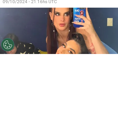
09/10/2024 - 21:16hs UTC
©
Gala Montes - Instagram
Gala y Karime mantendrán
su relación, pero solo como amigas.
Por
Jonathan Hernandez
Desde que estaban dentro de
La Casa de los