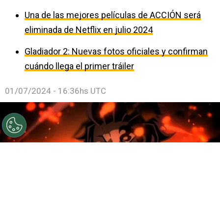
Una de las mejores películas de ACCIÓN será
eliminada de Netflix en julio 2024
Gladiador 2: Nuevas fotos oficiales y confirman
cuándo llega el primer tráiler
01/07/2024 - 16:36hs UTC