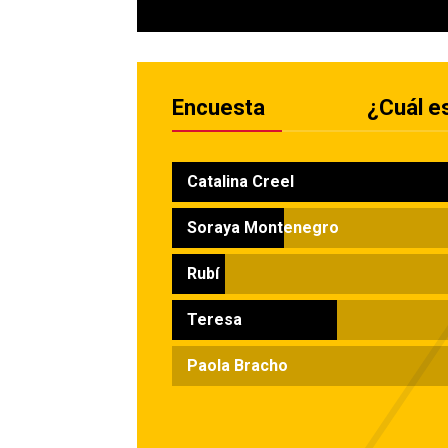
Encuesta
¿Cuál es
Catalina Creel
Soraya Montenegro
Rubí
Teresa
Paola Bracho