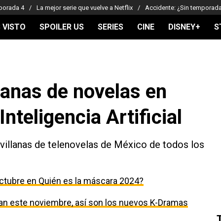
porada 4
La mejor serie que vuelve a Netflix
Accidente: ¿Sin temporad
 VISTO
SPOILER US
SERIES
CINE
DISNEY+
S
lanas de novelas en
nteligencia Artificial
villanas de telenovelas de México de todos los
ctubre en Quién es la máscara 2024?
egan este noviembre, así son los nuevos K-Dramas