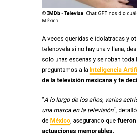
©
IMDb - Televisa
Chat GPT nos dio cuále
México.
A veces queridas e idolatradas y o
telenovela si no hay una villana, de
solo unas escenas y se roban toda l
preguntamos a la
Inteligencia Artif
de la televisión mexicana y te dec
“
A lo largo de los años, varias act
una marca en la televisión
“, detall
de
México
, asegurando que
fueron
actuaciones memorables.