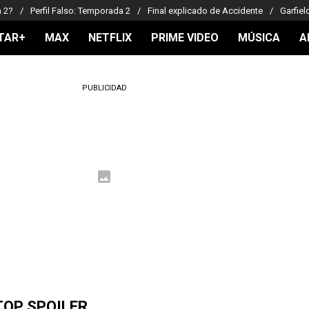
a 2?
Perfil Falso: Temporada 2
Final explicado de Accidente
Garfiel
TAR+
MAX
NETFLIX
PRIME VIDEO
MÚSICA
A
PUBLICIDAD
TOP SPOILER