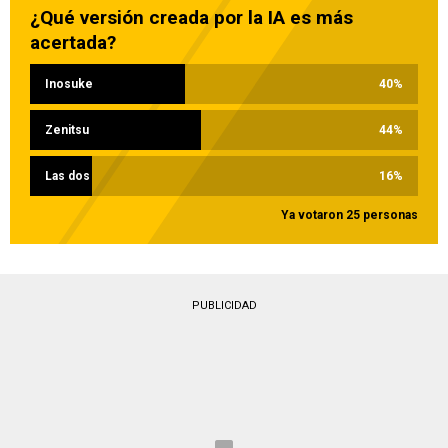
¿Qué versión creada por la IA es más
acertada?
Inosuke
40
%
Zenitsu
44
%
Las dos
16
%
Ya votaron 25 personas
PUBLICIDAD