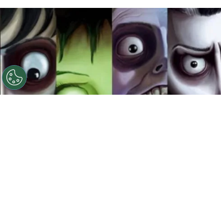
©
Ilustración: Instagram @franzvonmorrison
(www.behance.net/Morrison_Illustrator)
Películas de
Tm Burton
Por
Jacqueline Arteaga
Ver una película de Timothy Walter Burton, más