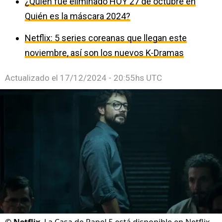
¿Quién fue eliminado HOY 27 de octubre en
Quién es la máscara 2024?
Netflix: 5 series coreanas que llegan este
noviembre, así son los nuevos K-Dramas
Actualizado el
17/12/2024 - 20:55hs UTC