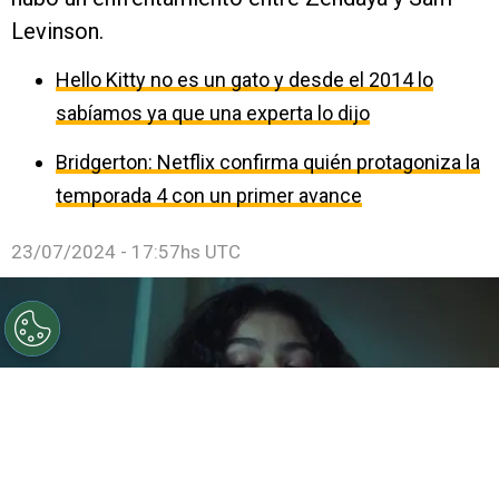
Levinson.
Hello Kitty no es un gato y desde el 2014 lo
sabíamos ya que una experta lo dijo
Bridgerton: Netflix confirma quién protagoniza la
temporada 4 con un primer avance
23/07/2024 - 17:57hs UTC