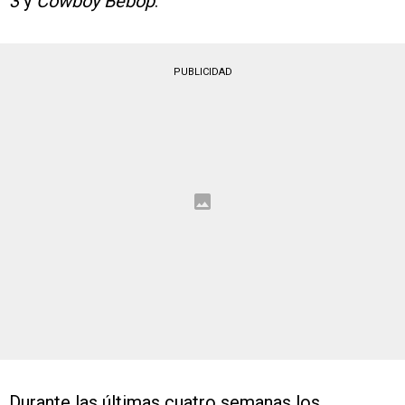
3
y
Cowboy Bebop
.
PUBLICIDAD
Durante las últimas cuatro semanas los