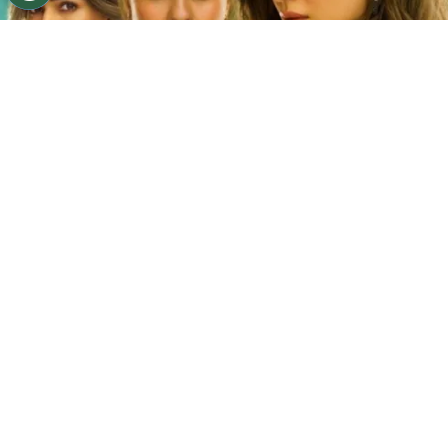
©
Netflix
Doble fortaleza en Netflix
Por
Jacqueline Arteaga
Una nueva cinta de suspenso romántico acaba
de llegar a la plataforma y ya está causando
furor, se trata de la
producción hindú ‘Doble
fortaleza’ en Netflix
, descubre
de qué trata
y
quiénes son los
actores y personajes que
integran el reparto.