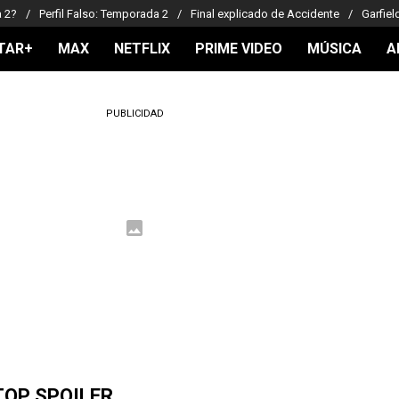
a 2?
Perfil Falso: Temporada 2
Final explicado de Accidente
Garfiel
TAR+
MAX
NETFLIX
PRIME VIDEO
MÚSICA
A
PUBLICIDAD
TOP SPOILER