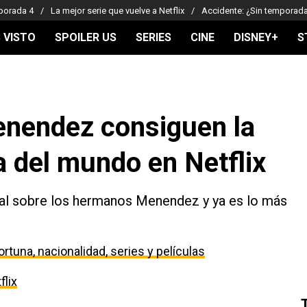
porada 4
La mejor serie que vuelve a Netflix
Accidente: ¿Sin temporad
 VISTO
SPOILER US
SERIES
CINE
DISNEY+
S
nendez consiguen la
a del mundo en Netflix
al sobre los hermanos Menendez y ya es lo más
rtuna, nacionalidad, series y películas
flix