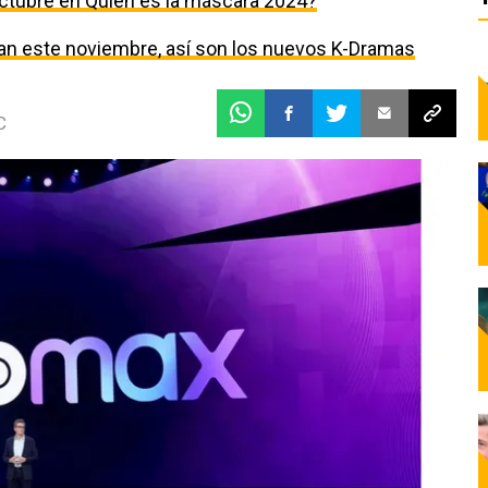
ctubre en Quién es la máscara 2024?
egan este noviembre, así son los nuevos K-Dramas
C