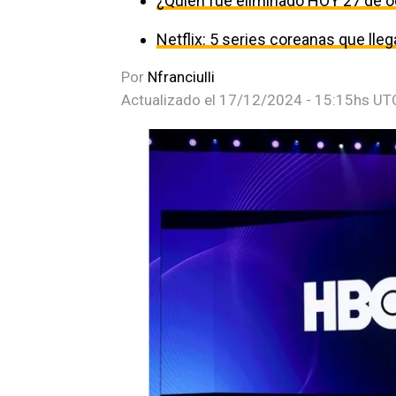
¿Quién fue eliminado HOY 27 de o
Netflix: 5 series coreanas que ll
Por
Nfranciulli
Actualizado el
17/12/2024 - 15:15hs UT