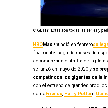
©
GETTY
Estas son todas las series y p
HBO
Max
anunció en febrero
sulleg
finalmente luego de meses de esper
decomenzar a disfrutar de la plata
se lanzó en mayo de 2020 y
se prep
competir con los gigantes de la in
con el estreno de grandes producc
como
Friends
,
Harry Potter
o
Game