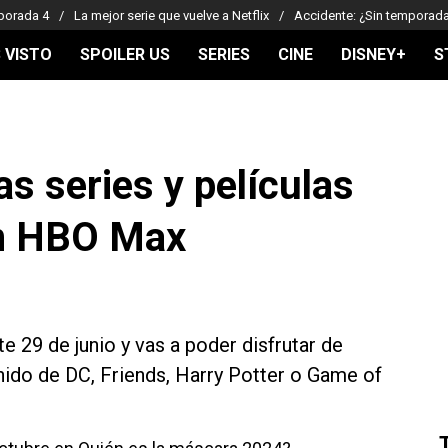
porada 4
La mejor serie que vuelve a Netflix
Accidente: ¿Sin temporad
 VISTO
SPOILER US
SERIES
CINE
DISNEY+
S
as series y películas
en HBO Max
 29 de junio y vas a poder disfrutar de
nido de DC, Friends, Harry Potter o Game of