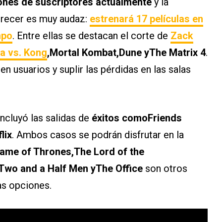
lones de suscriptores actualmente
y la
crecer es muy audaz:
estrenará 17 películas en
mpo
. Entre ellas se destacan el corte de
Zack
la vs. Kong
,Mortal Kombat,Dune yThe Matrix 4
.
en usuarios y suplir las pérdidas en las salas
ncluyó las salidas de
éxitos comoFriends
lix
. Ambos casos se podrán disfrutar en la
ame of Thrones,The Lord of the
Two and a Half Men yThe Office
son otros
las opciones.