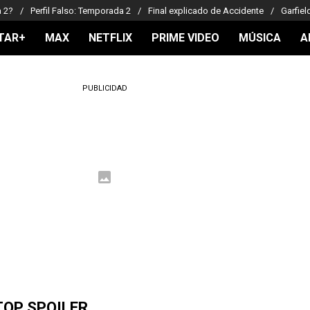
a 2?
Perfil Falso: Temporada 2
Final explicado de Accidente
Garfiel
TAR+
MAX
NETFLIX
PRIME VIDEO
MÚSICA
A
PUBLICIDAD
TOP SPOILER