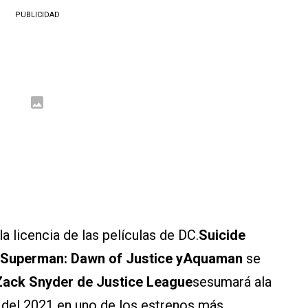
PUBLICIDAD
a licencia de las películas de DC.
Suicide
 Superman: Dawn of Justice yAquaman
se
ack Snyder de Justice League
sesumará ala
e del 2021 en uno de los estrenos más