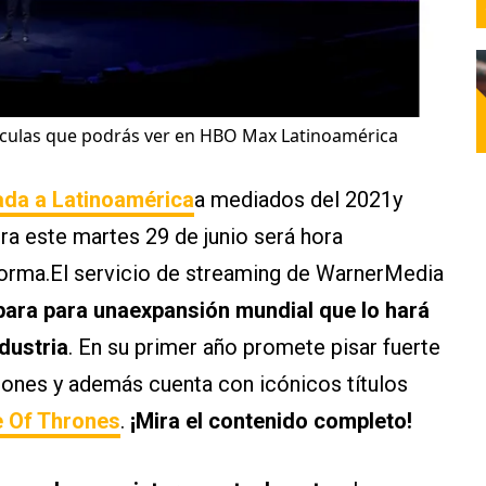
elículas que podrás ver en HBO Max Latinoamérica
ada a Latinoamérica
a mediados del 2021y
a este martes 29 de junio será hora
forma.El servicio de streaming de WarnerMedia
ara para unaexpansión mundial que lo hará
dustria
. En su primer año promete pisar fuerte
iones y además cuenta con icónicos títulos
 Of Thrones
.
¡Mira el contenido completo!