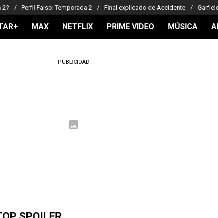
a 2?
Perfil Falso: Temporada 2
Final explicado de Accidente
Garfiel
TAR+
MAX
NETFLIX
PRIME VIDEO
MÚSICA
A
PUBLICIDAD
TOP SPOILER