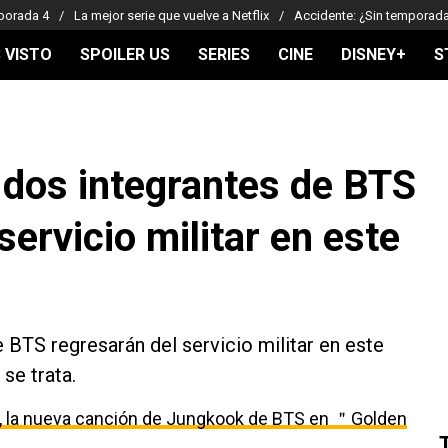
porada 4
La mejor serie que vuelve a Netflix
Accidente: ¿Sin temporad
 VISTO
SPOILER US
SERIES
CINE
DISNEY+
S
 dos integrantes de BTS
servicio militar en este
 BTS regresarán del servicio militar en este
se trata.
, la nueva canción de Jungkook de BTS en ＂Golden