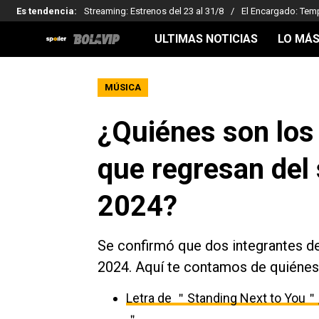
Es tendencia
:
Streaming: Estrenos del 23 al 31/8
El Encargado: Tem
ULTIMAS NOTICIAS
LO MÁS
MÚSICA
¿Quiénes son los
que regresan del 
2024?
Se confirmó que dos integrantes de
2024. Aquí te contamos de quiénes 
Letra de ＂Standing Next to You＂