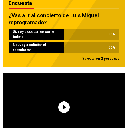
Encuesta
¿Vas a ir al concierto de Luis Miguel
reprogramado?
Sí, voy a quedarme con el
50
%
boleto
No, voy a solicitar el
50
%
reembolso
Ya votaron 2 personas