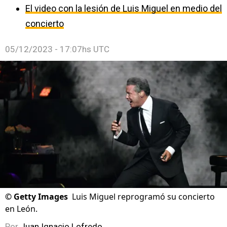
El video con la lesión de Luis Miguel en medio del
concierto
05/12/2023 - 17:07hs UTC
©
Getty Images
Luis Miguel reprogramó su concierto
en León.
Por
Juan Ignacio Lofredo