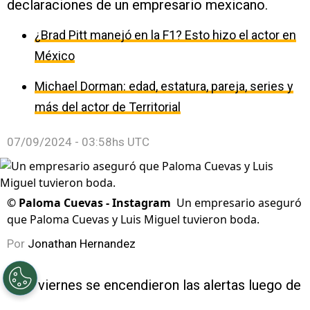
declaraciones de un empresario mexicano.
¿Brad Pitt manejó en la F1? Esto hizo el actor en
México
Michael Dorman: edad, estatura, pareja, series y
más del actor de Territorial
07/09/2024 - 03:58hs UTC
©
Paloma Cuevas - Instagram
Un empresario aseguró
que Paloma Cuevas y Luis Miguel tuvieron boda.
Por
Jonathan Hernandez
Este viernes se encendieron las alertas luego de
que aparentemente se confirmaran los rumores