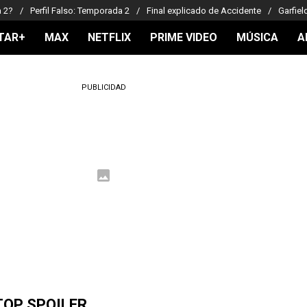
a 2?
Perfil Falso: Temporada 2
Final explicado de Accidente
Garfiel
TAR+
MAX
NETFLIX
PRIME VIDEO
MÚSICA
A
PUBLICIDAD
TOP SPOILER