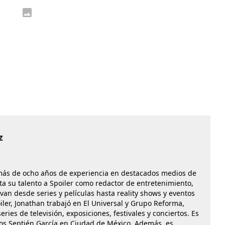
z
más de ocho años de experiencia en destacados medios de
a su talento a Spoiler como redactor de entretenimiento,
n desde series y películas hasta reality shows y eventos
iler, Jonathan trabajó en El Universal y Grupo Reforma,
ries de televisión, exposiciones, festivales y conciertos. Es
os Septién García en Ciudad de México. Además, es