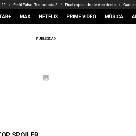
a 2?
Perfil Falso: Temporada 2
Final explicado de Accidente
Garfiel
TAR+
MAX
NETFLIX
PRIME VIDEO
MÚSICA
A
PUBLICIDAD
TOP SPOILER