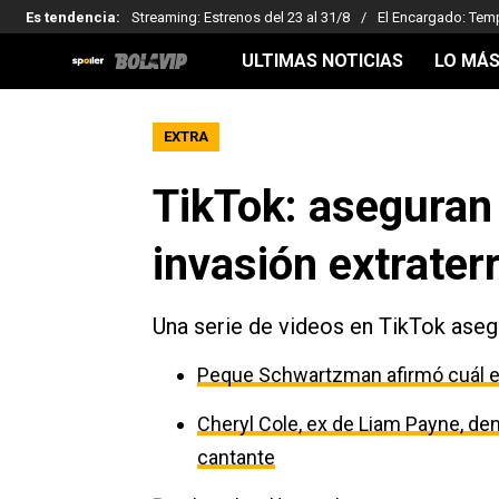
Es tendencia
:
Streaming: Estrenos del 23 al 31/8
El Encargado: Tem
ULTIMAS NOTICIAS
LO MÁS
EXTRA
TikTok: aseguran
invasión extrater
Una serie de videos en TikTok asegu
Peque Schwartzman afirmó cuál es
Cheryl Cole, ex de Liam Payne, den
cantante