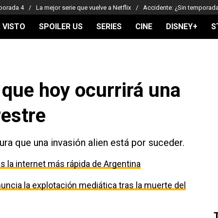
porada 4
La mejor serie que vuelve a Netflix
Accidente: ¿Sin temporad
 VISTO
SPOILER US
SERIES
CINE
DISNEY+
S
 que hoy ocurrirá una
restre
ra que una invasión alien está por suceder.
 la internet más rápida de Argentina
uncia la explotación mediática tras la muerte del