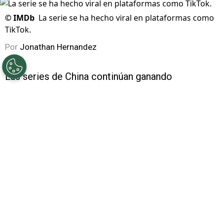
©
IMDb
La serie se ha hecho viral en plataformas como
TikTok.
Por
Jonathan Hernandez
Las series de China continúan ganando
popularidad entre los fans de los contenidos
asiáticos y una plataforma que poco a poco ha
ganado espacio en estos contenidos es
Netflix
,
por eso
, te decimos si el drama
Go Ahead
o
Sigue Adelante
está en esta plataforma o en
dónde se puede ver.
PUBLICIDAD