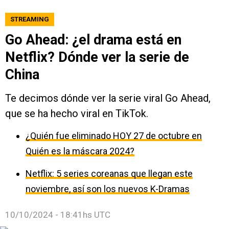
STREAMING
Go Ahead: ¿el drama está en
Netflix? Dónde ver la serie de
China
Te decimos dónde ver la serie viral Go Ahead,
que se ha hecho viral en TikTok.
¿Quién fue eliminado HOY 27 de octubre en
Quién es la máscara 2024?
Netflix: 5 series coreanas que llegan este
noviembre, así son los nuevos K-Dramas
10/10/2024 - 18:41hs UTC