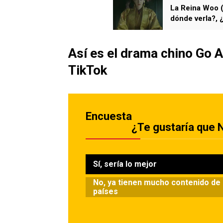
La Reina Woo (
dónde verla?, ¿
Así es el drama chino Go A
TikTok
Encuesta
¿Te gustaría que N
Sí, sería lo mejor
No, ya tienen mucho contenido de
países