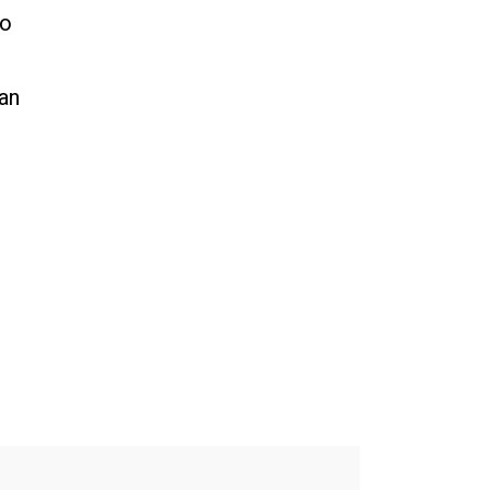
ao
an