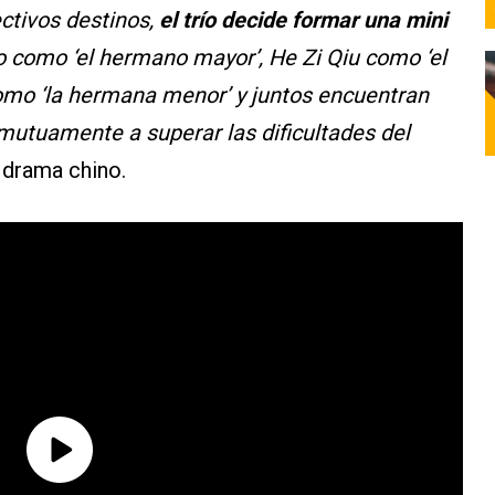
ectivos destinos,
el trío decide formar una mini
ao como ‘el hermano mayor’, He Zi Qiu como ‘el
omo ‘la hermana menor’ y juntos encuentran
mutuamente a superar las dificultades del
l drama chino.