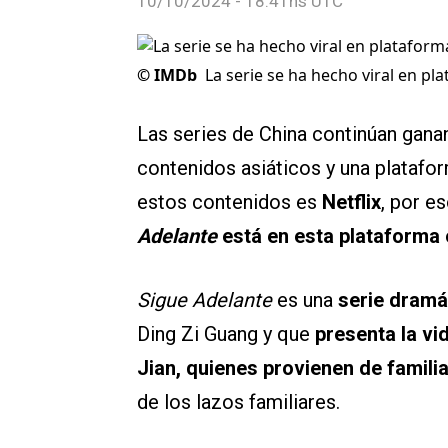
10/10/2024 - 18:41hs UTC
©
IMDb
La serie se ha hecho viral en p
Las series de China continúan gana
contenidos asiáticos y una plataf
estos contenidos es
Netflix
, por e
Adelante
está en esta plataforma 
Sigue Adelante
es una
serie dramá
Ding Zi Guang y que
presenta la vid
Jian, quienes provienen de famili
de los lazos familiares.