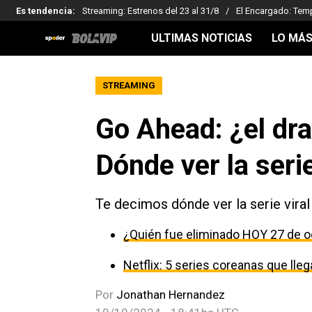
Es tendencia
:
Streaming: Estrenos del 23 al 31/8
El Encargado: Tem
ULTIMAS NOTICIAS
LO MÁS
STREAMING
Go Ahead: ¿el dra
Dónde ver la seri
Te decimos dónde ver la serie viral
¿Quién fue eliminado HOY 27 de o
Netflix: 5 series coreanas que ll
Por
Jonathan Hernandez