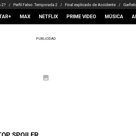
a 2?
Perfil Falso: Temporada 2
Final explicado de Accidente
Garfiel
TAR+
MAX
NETFLIX
PRIME VIDEO
MÚSICA
A
PUBLICIDAD
TOP SPOILER