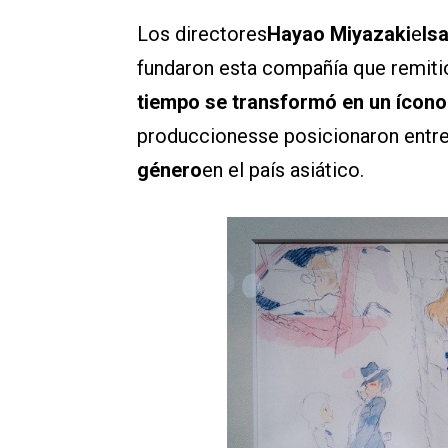
Los directores
Hayao Miyazaki
e
Is
fundaron esta compañía que remitió
tiempo se transformó en un ícono
produccionesse posicionaron entr
género
en el país asiático.