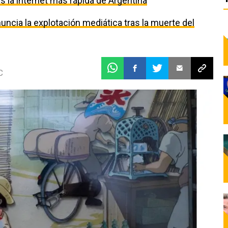
 la internet más rápida de Argentina
uncia la explotación mediática tras la muerte del
C