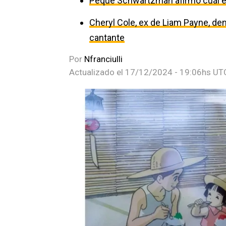
Peque Schwartzman afirmó cuál es
Cheryl Cole, ex de Liam Payne, den
cantante
Por
Nfranciulli
Actualizado el
17/12/2024 - 19:06hs UT