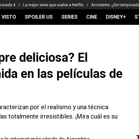
porada 4
La mejor serie que vuelve a Netflix
Accidente: ¿Sin temporad
 VISTO
SPOILER US
SERIES
CINE
DISNEY+
S
re deliciosa? El
ida en las películas de
aracterizan por el realismo y una técnica
s totalmente irresistibles. ¡Mira cuál es su