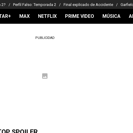
a 2?
Perfil Falso: Temporada 2
Final explicado de Accidente
Garfiel
TAR+
MAX
NETFLIX
PRIME VIDEO
MÚSICA
A
PUBLICIDAD
TOP SPOILER