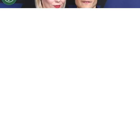
©
Getty
Rami Malek y Lucy Boynton
Por
Noelia Ríos
¡
Rami Malek
está de festejo! El actor, que es
conocido mundialmente por su protagónico en
Una noche en el Museo
, está celebrando sus 41
años rodeado del cariño de sus fans. Pues, más
allá del papel que lo lanzó a la fama mundial
como el Faraón, también ha logrado distintos