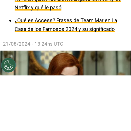
Netflix y qué le pasó
¿Qué es Access? Frases de Team Mar en La
Casa de los Famosos 2024 y su significado
21/08/2024 - 13:24hs UTC
©
Netflix
Anya Taylor-Joy tendrá una nueva serie en