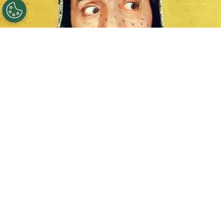
©
IMDb
El Chavo del 8.
Por
Federico Carestia
En la televisión mexicana hubo una producción
que se volvió su símbolo a nivel mundial:
El
Chavo del 8
. Creada por
Roberto Gómez
Bolaños
(conocido popularmente como
Chespirito
), esta
serie
de comedia comenzó a
emitirse en febrero de 1973 y tuvo un total de