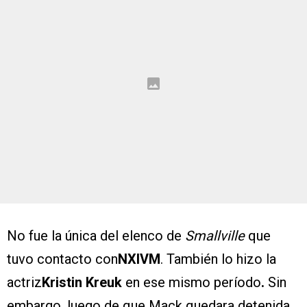
No fue la única del elenco de
Smallville
que
tuvo contacto con
NXIVM
. También lo hizo la
actriz
Kristin Kreuk
en ese mismo período
.
Sin
embargo, luego de que Mack quedara detenida