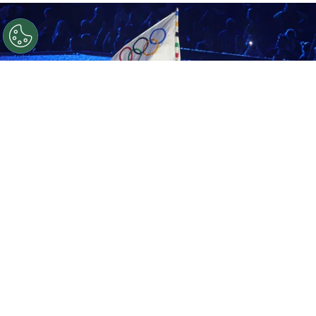
©
Getty Images
Cuál fue el sueldo de Tom Cruise por
París 2024.
Por
Enzo Rueda
Los
Juegos Olímpicos de París 2024
han
llegado a su fin y concluyeron con una gran