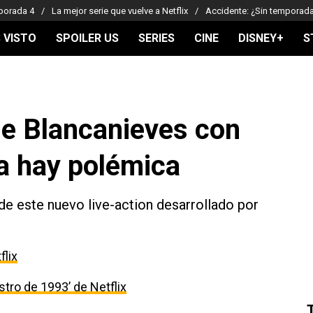
porada 4
La mejor serie que vuelve a Netflix
Accidente: ¿Sin temporad
 VISTO
SPOILER US
SERIES
CINE
DISNEY+
S
e Blancanieves con
ya hay polémica
de este nuevo live-action desarrollado por
flix
estro de 1993’ de Netflix