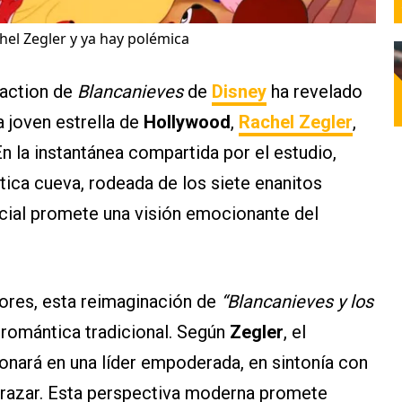
el Zegler y ya hay polémica
-action de
Blancanieves
de
Disney
ha revelado
a joven estrella de
Hollywood
,
Rachel Zegler
,
En la instantánea compartida por el estudio,
ica cueva, rodeada de los siete enanitos
icial promete una visión emocionante del
iores, esta reimaginación de
“Blancanieves y los
 romántica tradicional. Según
Zegler
, el
onará en una líder empoderada, en sintonía con
 abrazar. Esta perspectiva moderna promete