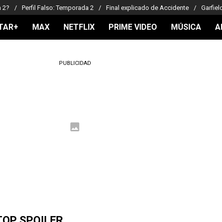
a 2?
Perfil Falso: Temporada 2
Final explicado de Accidente
Garfiel
TAR+
MAX
NETFLIX
PRIME VIDEO
MÚSICA
A
PUBLICIDAD
TOP SPOILER