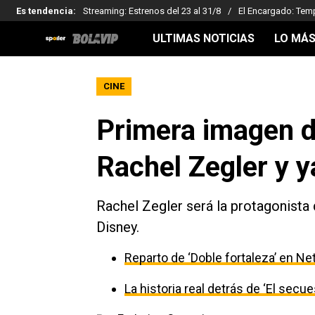
Es tendencia
:
Streaming: Estrenos del 23 al 31/8
El Encargado: Tem
ULTIMAS NOTICIAS
LO MÁS
CINE
Primera imagen d
Rachel Zegler y 
Rachel Zegler será la protagonista 
Disney.
Reparto de ‘Doble fortaleza’ en Net
La historia real detrás de ‘El secu