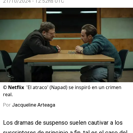
21/10/2024 - 12:52hs UTC
©
Netflix
'El atraco' (Napad) se inspiró en un crimen
real.
Por
Jacqueline Arteaga
Los dramas de suspenso suelen cautivar a los
suscriptores de principio a fin, tal es el caso del