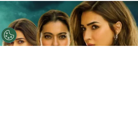
©
Netflix
Doble fortaleza en Netflix
Por
Jacqueline Arteaga
Una nueva cinta de suspenso romántico acaba
de llegar a la plataforma y ya está causando
furor, se trata de la
producción hindú ‘Doble