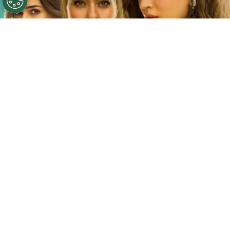
©
Netflix
Doble fortaleza en Netflix
Por
Jacqueline Arteaga
Una nueva cinta de suspenso romántico acaba
de llegar a la plataforma y ya está causando
furor, se trata de la
producción hindú ‘Doble
fortaleza’ en Netflix
, descubre
de qué trata
y
quiénes son los
actores y personajes que
integran el reparto.