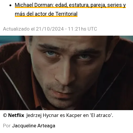
Michael Dorman: edad, estatura, pareja, series y
más del actor de Territorial
Actualizado el
21/10/2024 - 11:21hs UTC
©
Netflix
Jedrzej Hycnar es Kacper en 'El atraco'.
Por
Jacqueline Arteaga