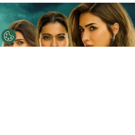
©
Netflix
Doble fortaleza en Netflix
Por
Jacqueline Arteaga
Una nueva cinta de suspenso romántico acaba
de llegar a la plataforma y ya está causando
furor, se trata de la
producción hindú ‘Doble