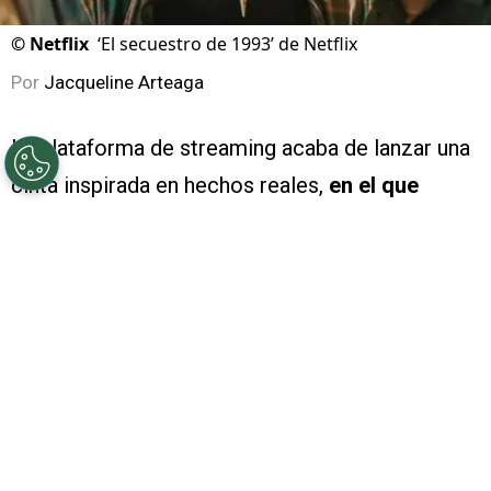
©
Netflix
‘El secuestro de 1993’ de Netflix
Por
Jacqueline Arteaga
La plataforma de streaming acaba de lanzar una
cinta inspirada en hechos reales,
en el que
cuatro adolescentes tomaron el control de un
avión comercial en Nigeria
, se trata de
‘El
secuestro de 1993’ (Hijack ’92)
y esta es
la
verdadera historia detrás de la cinta
.
PUBLICIDAD