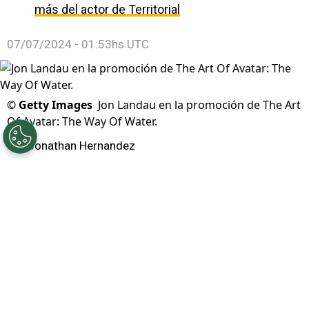
más del actor de Territorial
07/07/2024 - 01:53hs UTC
©
Getty Images
Jon Landau en la promoción de The Art
Of Avatar: The Way Of Water.
Por
Jonathan Hernandez
El productor ganador del Oscar,
Jon Landau,
murió a los 63 años
, según han reportado
medios internacionales y te decimos cuál habría
sido la causa de muerte. La noticia fue dada a
conocer por primera vez por la actriz de
Titanic
Frances Fisher, quien en las últimas horas de