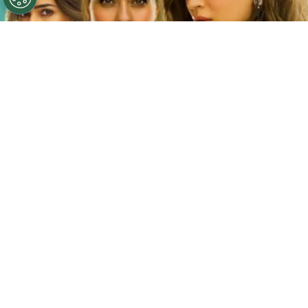
©
Netflix
Doble fortaleza en Netflix
Por
Jacqueline Arteaga
Una nueva cinta de suspenso romántico acaba
de llegar a la plataforma y ya está causando
furor, se trata de la
producción hindú ‘Doble
fortaleza’ en Netflix
, descubre
de qué trata
y
quiénes son los
actores y personajes que
integran el reparto.