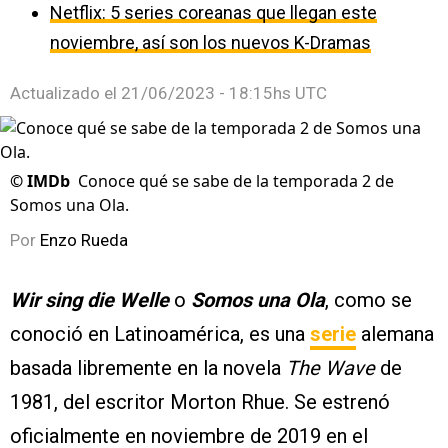
Netflix: 5 series coreanas que llegan este
noviembre, así son los nuevos K-Dramas
Actualizado el
21/06/2023 - 18:15hs UTC
©
IMDb
Conoce qué se sabe de la temporada 2 de
Somos una Ola.
Por
Enzo Rueda
Wir sing die Welle
o
Somos una Ola
, como se
conoció en Latinoamérica, es una
serie
alemana
basada libremente en la novela
The Wave
de
1981, del escritor Morton Rhue. Se estrenó
oficialmente en noviembre de 2019 en el