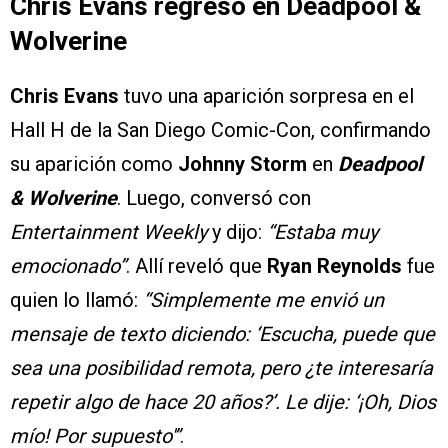
Chris Evans regresó en Deadpool &
Wolverine
Chris Evans
tuvo una aparición sorpresa en el
Hall H de la San Diego Comic-Con, confirmando
su aparición como
Johnny Storm
en
Deadpool
& Wolverine
. Luego, conversó con
Entertainment Weekly
y dijo:
“Estaba muy
emocionado”
. Allí reveló que
Ryan Reynolds
fue
quien lo llamó:
“Simplemente me envió un
mensaje de texto diciendo: ‘Escucha, puede que
sea una posibilidad remota, pero ¿te interesaría
repetir algo de hace 20 años?’. Le dije: ‘¡Oh, Dios
mío! Por supuesto'”
.