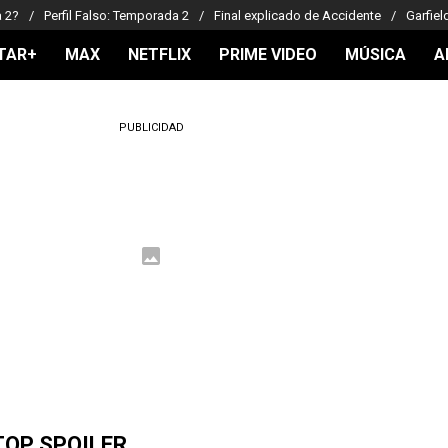
a 2?
Perfil Falso: Temporada 2
Final explicado de Accidente
Garfiel
TAR+
MAX
NETFLIX
PRIME VIDEO
MÚSICA
A
PUBLICIDAD
TOP SPOILER