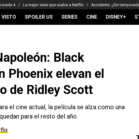
porada 4
La mejor serie que vuelve a Netflix
Accidente: ¿Sin temporad
 VISTO
SPOILER US
SERIES
CINE
DISNEY+
S
Napoleón: Black
n Phoenix elevan el
o de Ridley Scott
ra el cine actual, la película se alza como una
quedan para el resto del año.
flix