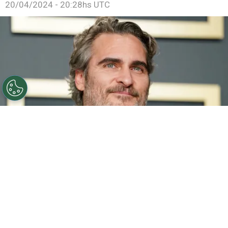
20/04/2024 - 20:28hs UTC
©
Getty Images
HOLLYWOOD, CALIFORNIA - FEBRUARY
09: Joaquin Phoenix, winner of the Actor in a Leading
Role award for "Joker," poses in the press room during
the 92nd Annual Academy Awards at Hollywood and
Highland on February 09, 2020 in Hollywood, California.
(Photo by Rachel Luna/Getty Images)