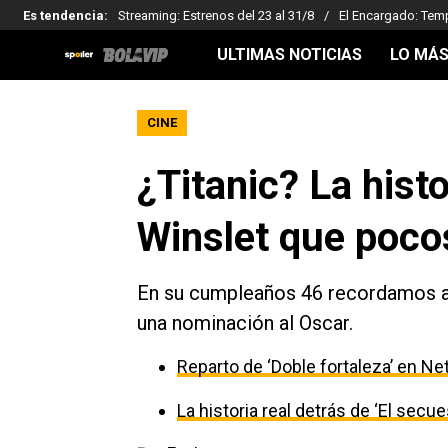
Es tendencia
:
Streaming: Estrenos del 23 al 31/8
El Encargado: Tem
ULTIMAS NOTICIAS
LO MÁS
CINE
¿Titanic? La hist
Winslet que pocos
En su cumpleaños 46 recordamos a e
una nominación al Oscar.
Reparto de ‘Doble fortaleza’ en Net
La historia real detrás de ‘El secu