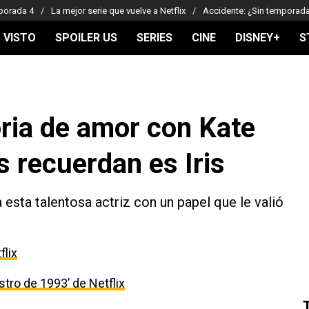
porada 4
La mejor serie que vuelve a Netflix
Accidente: ¿Sin temporad
 VISTO
SPOILER US
SERIES
CINE
DISNEY+
S
oria de amor con Kate
 recuerdan es Iris
sta talentosa actriz con un papel que le valió
flix
estro de 1993’ de Netflix