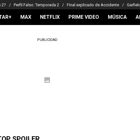
a 2?
Perfil Falso: Temporada 2
Final explicado de Accidente
Garfiel
TAR+
MAX
NETFLIX
PRIME VIDEO
MÚSICA
A
PUBLICIDAD
TOP SPOILER