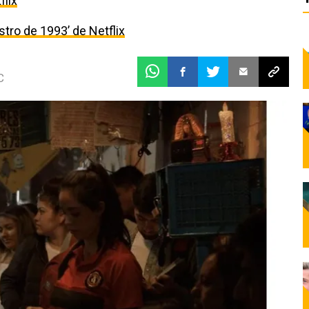
flix
estro de 1993’ de Netflix
C