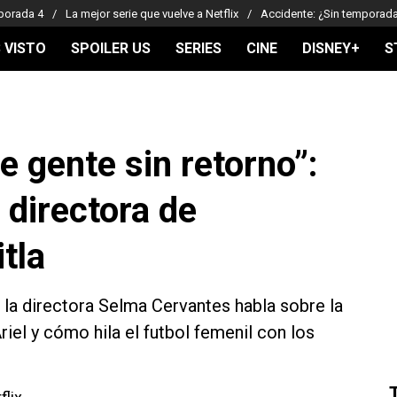
porada 4
La mejor serie que vuelve a Netflix
Accidente: ¿Sin temporad
 VISTO
SPOILER US
SERIES
CINE
DISNEY+
S
 gente sin retorno”:
 directora de
tla
, la directora Selma Cervantes habla sobre la
iel y cómo hila el futbol femenil con los