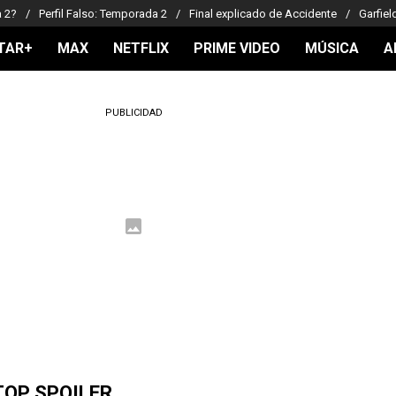
a 2?
Perfil Falso: Temporada 2
Final explicado de Accidente
Garfiel
TAR+
MAX
NETFLIX
PRIME VIDEO
MÚSICA
A
PUBLICIDAD
TOP SPOILER