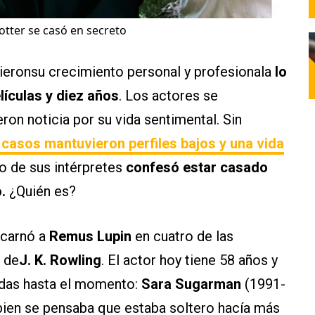
Potter se casó en secreto
ieronsu crecimiento personal y profesionala
lo
lículas y diez años
. Los actores se
ron noticia por su vida sentimental. Sin
 casos mantuvieron perfiles bajos y una vida
no de sus intérpretes
confesó estar casado
o.
¿Quién es?
ncarnó a
Remus Lupin
en cuatro de las
 de
J. K. Rowling
. El actor hoy tiene 58 años y
idas hasta el momento:
Sara Sugarman
(1991-
bien se pensaba que estaba soltero hacía más