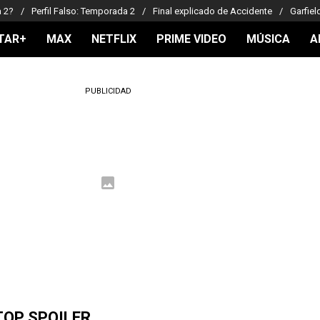
a 2?
Perfil Falso: Temporada 2
Final explicado de Accidente
Garfiel
TAR+
MAX
NETFLIX
PRIME VIDEO
MÚSICA
A
PUBLICIDAD
TOP SPOILER