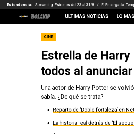
Es tendencia
:
Streaming: Estrenos del 23 al 31/8
El Encargado: Tem
ULTIMAS NOTICIAS
LO MÁS
CINE
Estrella de Harry
todos al anunciar
Una actor de Harry Potter se volvió
sabía. ¿De qué se trata?
Reparto de ‘Doble fortaleza’ en Net
La historia real detrás de ‘El secu