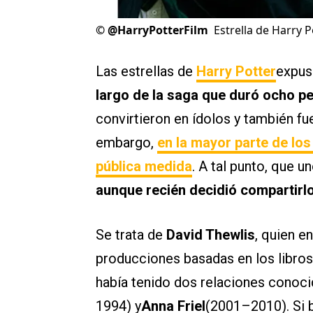
©
@HarryPotterFilm
Estrella de Harry 
Las estrellas de
Harry Potter
expus
largo de la saga que duró ocho pe
convirtieron en ídolos y también fue
embargo,
en la mayor parte de los
pública medida
. A tal punto, que u
aunque recién decidió compartirl
Se trata de
David Thewlis
, quien e
producciones basadas en los libros
había tenido dos relaciones conoc
1994) y
Anna Friel
(2001–2010). Si 