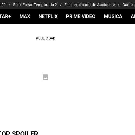
a 2?
Perfil Falso: Temporada 2
Final explicado de Accidente
Garfiel
TAR+
MAX
NETFLIX
PRIME VIDEO
MÚSICA
A
PUBLICIDAD
TOP SPOILER