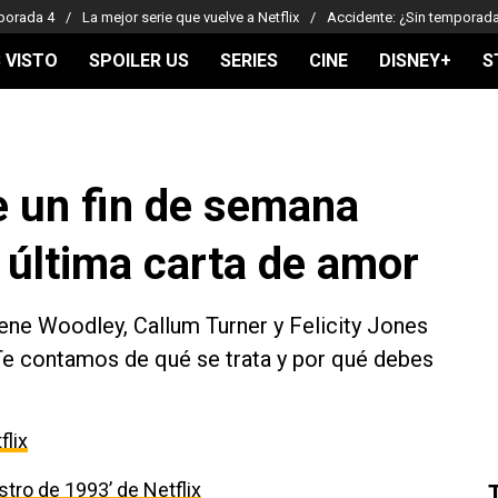
porada 4
La mejor serie que vuelve a Netflix
Accidente: ¿Sin temporad
 VISTO
SPOILER US
SERIES
CINE
DISNEY+
S
e un fin de semana
 última carta de amor
lene Woodley, Callum Turner y Felicity Jones
 Te contamos de qué se trata y por qué debes
flix
estro de 1993’ de Netflix