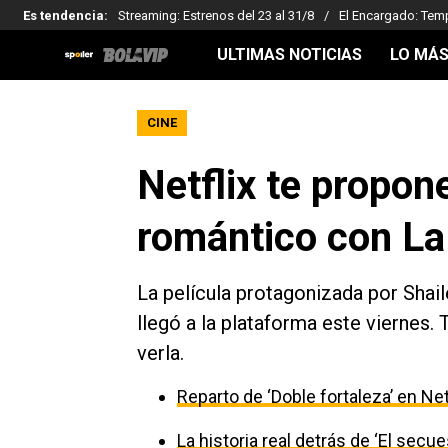
Es tendencia
:
Streaming: Estrenos del 23 al 31/8
El Encargado: Tem
ULTIMAS NOTICIAS
LO MÁS
CINE
Netflix te propon
romántico con La
La película protagonizada por Shai
llegó a la plataforma este viernes.
verla.
Reparto de ‘Doble fortaleza’ en Net
La historia real detrás de ‘El secu