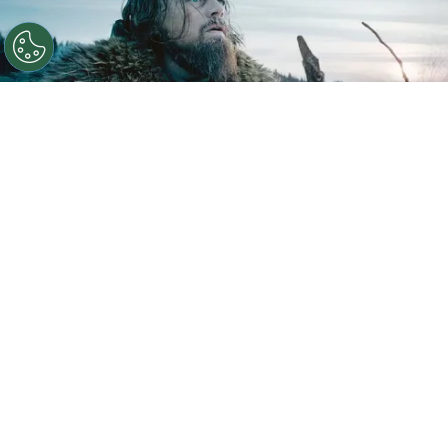
Leonardo DiCaprio ganó el Oscar con esta película.
Por
Juan Ignacio Lofredo
Netflix
, una de las plataformas de streaming más
utilizadas en todo el mundo,
se volvió
tendencia mundial en las últimas horas.
Esto
se debe a que se confirmó que el
30 de junio
retirará de su catálogo una exitosa película de