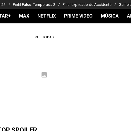
a 2?
Perfil Falso: Temporada 2
Final explicado de Accidente
Garfiel
TAR+
MAX
NETFLIX
PRIME VIDEO
MÚSICA
A
PUBLICIDAD
TOP SPOILER