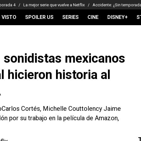
porada 4
La mejor serie que vuelve a Netflix
Accidente: ¿Sin temporad
 VISTO
SPOILER US
SERIES
CINE
DISNEY+
S
os sonidistas mexicanos
 hicieron historia al
A
doCarlos Cortés, Michelle Couttolency Jaime
dón por su trabajo en la película de Amazon,