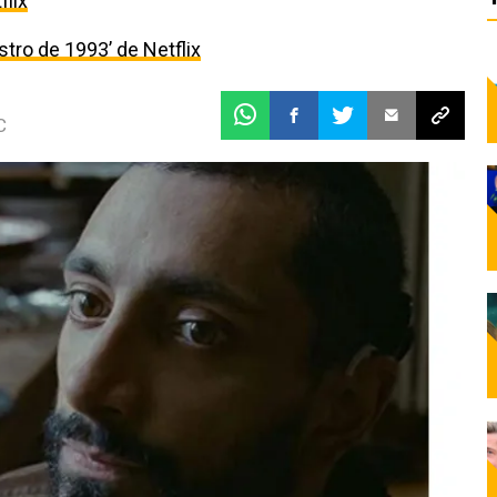
flix
estro de 1993’ de Netflix
C