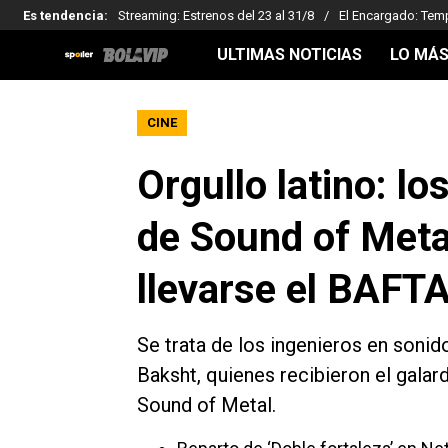
Es tendencia
:
Streaming: Estrenos del 23 al 31/8
El Encargado: Tem
ULTIMAS NOTICIAS
LO MÁS
CINE
Orgullo latino: l
de Sound of Metal
llevarse el BAFT
Se trata de los ingenieros en soni
Baksht, quienes recibieron el galar
Sound of Metal.