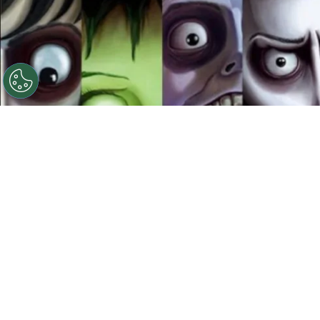
©
Ilustración: Instagram @franzvonmorrison
(www.behance.net/Morrison_Illustrator)
Películas de
Tm Burton
Por
Jacqueline Arteaga
Ver una película de Timothy Walter Burton, más
conocido en Hollywood como
Tim Burton
, es