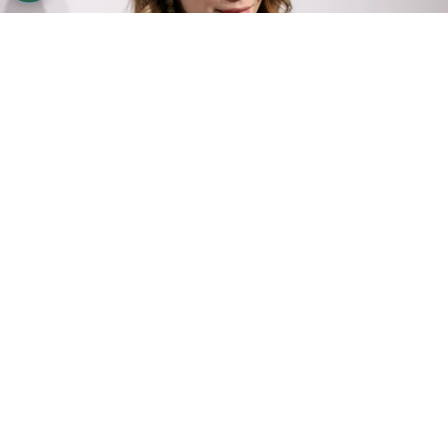
©
Getty Images
Títulos de la actriz en las plataformas.
Por
Enzo Rueda
Elizabeth Chase Olsen
, nacida el 16 de febrero
de 1989 en California, celebra este viernes sus
35 años de vida. La actriz, que comenzó a
trabajar desde temprana edad junto a sus
hermanas mayores Mary-Kate y Ashley Olsen, se
ha convertido en una de las favoritas de la
audiencia en la actualidad. Si bien tuvo varios