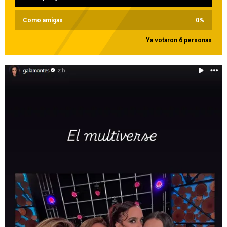
Como amigas
0
%
Ya votaron 6 personas