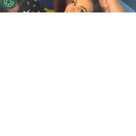
©
Gala Montes - Instagram
Gala y Karime mantendrán
su relación, pero solo como amigas.
Por
Jonathan Hernandez
Desde que estaban dentro de
La Casa de los
Famosos México
,
Gala y Karime
se convirtieron
en uno de los “ships” más queridos, incluso
siendo nombradas como “
Garime
“, sin embargo,
una de las integrantes de Mar confesó que
ninguna de las dos están listas para una