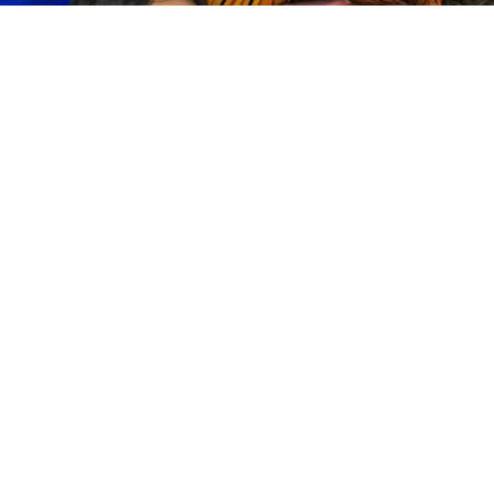
¿Quién fue eliminado HOY 27 de octubre en Quién es la
máscara 2024?
Por
Jacqueline Arteaga
Este domingo se vivió el segundo episodio de
la
nueva temporada de
¿Quién es la máscara?
,
un personaje tuvo que decir adiós a su sueño de
convertirse en el ganador. Toma nota de quién
fue el tercer eliminado
de
¿Quién es la
máscara? 2024, este 27 de octubre
y quién era