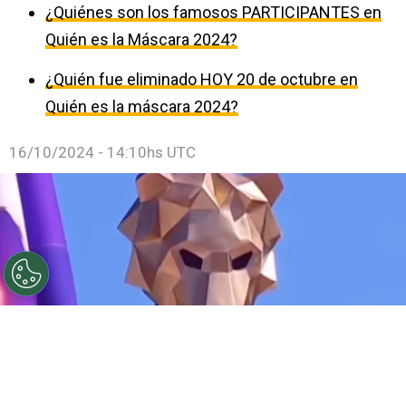
¿Quiénes son los famosos PARTICIPANTES en
Quién es la Máscara 2024?
¿Quién fue eliminado HOY 20 de octubre en
Quién es la máscara 2024?
16/10/2024 - 14:10hs UTC