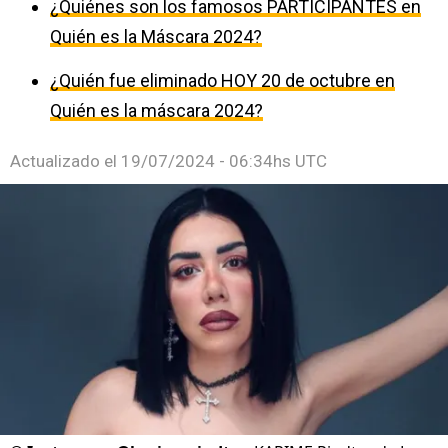
¿Quiénes son los famosos PARTICIPANTES en
Quién es la Máscara 2024?
¿Quién fue eliminado HOY 20 de octubre en
Quién es la máscara 2024?
Actualizado el
19/07/2024 - 06:34hs UTC