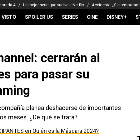
porada 4
La mejor serie que vuelve a Netflix
Accidente: ¿Sin temporad
 VISTO
SPOILER US
SERIES
CINE
DISNEY+
S
annel: cerrarán al
s para pasar su
eaming
a compañía planea deshacerse de importantes
mos meses. ¿De qué se trata?
CIPANTES en Quién es la Máscara 2024?