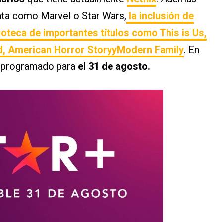
nta como Marvel o Star Wars,
la inclusión de
lioteca de importantes títulos como This is Us,
d, American Horror StoryyModern Family
. En
á programado para
el 31 de agosto.