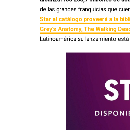
de las grandes franquicias que cue
Star al catálogo proveerá a la bib
Grey’s Anatomy, The Walking Dea
Latinoamérica su lanzamiento est