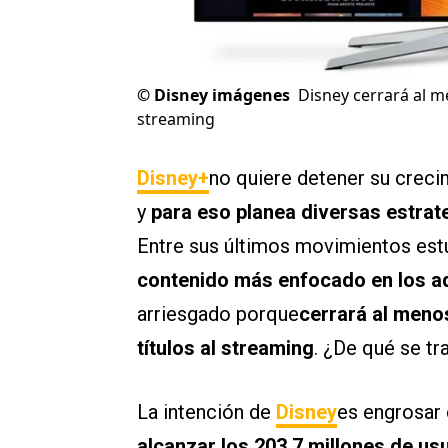
©
Disney imágenes
Disney cerrará al m
streaming
Disney+
no quiere detener su crec
y
para eso planea diversas estrat
Entre sus últimos movimientos est
contenido más enfocado en los a
arriesgado porque
cerrará al meno
títulos al streaming
. ¿De qué se tr
La intención de
Disney
es engrosar 
alcanzar los 203,7 millones de us