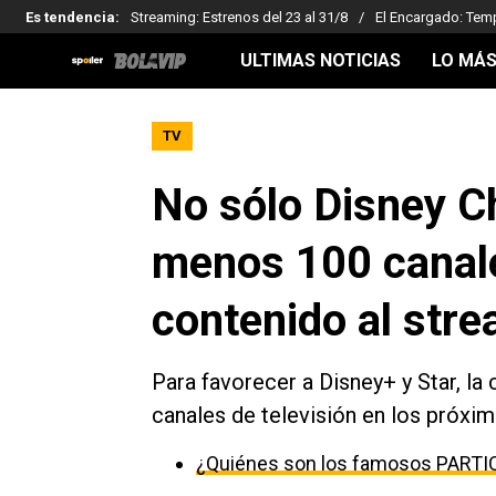
Es tendencia
:
Streaming: Estrenos del 23 al 31/8
El Encargado: Tem
ULTIMAS NOTICIAS
LO MÁS
TV
No sólo Disney Ch
menos 100 canale
contenido al str
Para favorecer a Disney+ y Star, l
canales de televisión en los próxi
¿Quiénes son los famosos PARTI