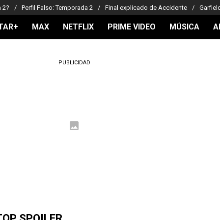
a 2?
Perfil Falso: Temporada 2
Final explicado de Accidente
Garfiel
TAR+
MAX
NETFLIX
PRIME VIDEO
MÚSICA
A
PUBLICIDAD
TOP SPOILER