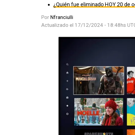
¿Quién fue eliminado HOY 20 de o
Por
Nfranciulli
Actualizado el
17/12/2024 - 18:48hs UT