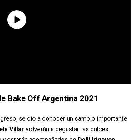
de Bake Off Argentina 2021
egreso, se dio a conocer un cambio importante
la Villar
volverán a degustar las dulces
s y estarán acompañados de
Dolli Irigoyen
,