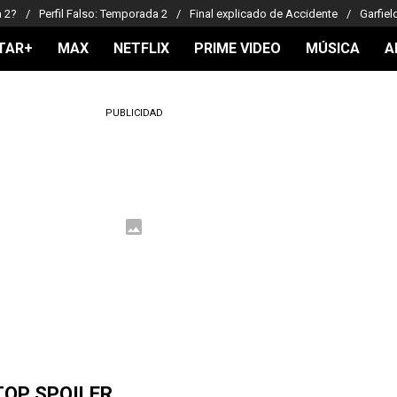
a 2?
Perfil Falso: Temporada 2
Final explicado de Accidente
Garfiel
TAR+
MAX
NETFLIX
PRIME VIDEO
MÚSICA
A
PUBLICIDAD
TOP SPOILER