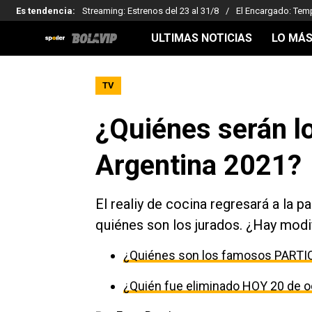
Es tendencia
:
Streaming: Estrenos del 23 al 31/8
El Encargado: Tem
ULTIMAS NOTICIAS
LO MÁS
TV
¿Quiénes serán l
Argentina 2021?
El realiy de cocina regresará a la 
quiénes son los jurados. ¿Hay modif
¿Quiénes son los famosos PARTI
¿Quién fue eliminado HOY 20 de o