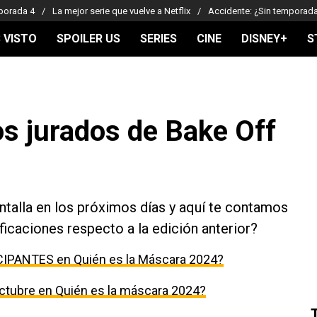
porada 4
La mejor serie que vuelve a Netflix
Accidente: ¿Sin temporad
 VISTO
SPOILER US
SERIES
CINE
DISNEY+
S
os jurados de Bake Off
pantalla en los próximos días y aquí te contamos
icaciones respecto a la edición anterior?
CIPANTES en Quién es la Máscara 2024?
ctubre en Quién es la máscara 2024?