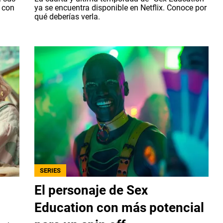
a con
ya se encuentra disponible en Netflix. Conoce por
qué deberías verla.
SERIES
El personaje de Sex
Education con más potencial