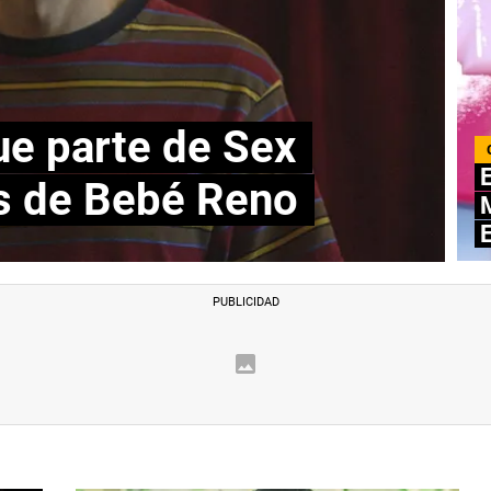
ue parte de Sex
s de Bebé Reno