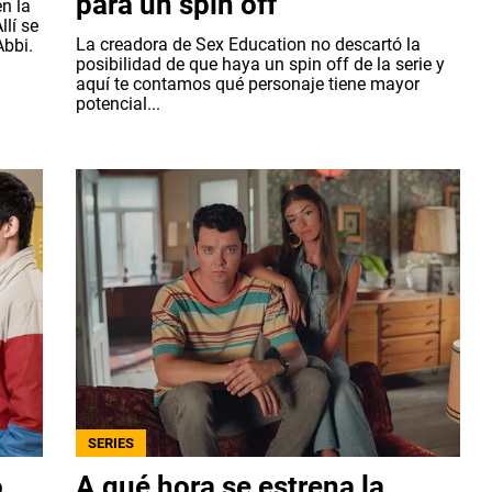
para un spin off
n la
llí se
La creadora de Sex Education no descartó la
Abbi.
posibilidad de que haya un spin off de la serie y
aquí te contamos qué personaje tiene mayor
potencial...
SERIES
o
A qué hora se estrena la