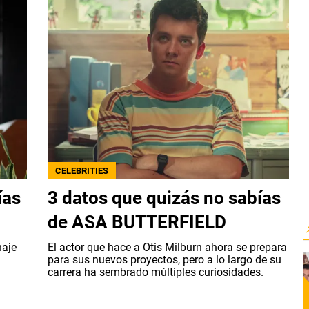
CELEBRITIES
ías
3 datos que quizás no sabías
de ASA BUTTERFIELD
naje
El actor que hace a Otis Milburn ahora se prepara
para sus nuevos proyectos, pero a lo largo de su
carrera ha sembrado múltiples curiosidades.