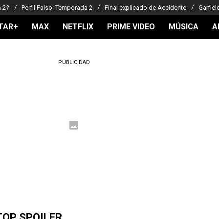
a 2?
Perfil Falso: Temporada 2
Final explicado de Accidente
Garfiel
TAR+
MAX
NETFLIX
PRIME VIDEO
MÚSICA
A
PUBLICIDAD
TOP SPOILER