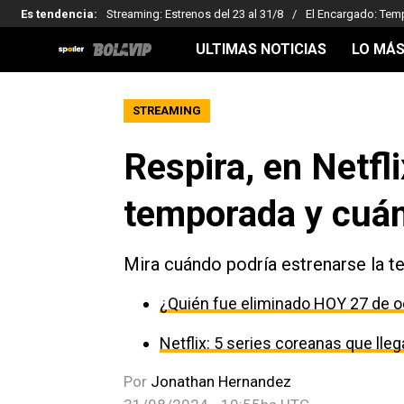
Es tendencia
:
Streaming: Estrenos del 23 al 31/8
El Encargado: Tem
ULTIMAS NOTICIAS
LO MÁS
STREAMING
Respira, en Netfl
temporada y cuán
Mira cuándo podría estrenarse la t
¿Quién fue eliminado HOY 27 de o
Netflix: 5 series coreanas que ll
Por
Jonathan Hernandez