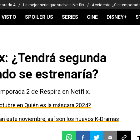
porada 4
La mejor serie que vuelve a Netflix
Accidente: ¿Sin temporad
 VISTO
SPOILER US
SERIES
CINE
DISNEY+
S
ix: ¿Tendrá segunda
do se estrenaría?
emporada 2 de Respira en Netflix.
ctubre en Quién es la máscara 2024?
egan este noviembre, así son los nuevos K-Dramas