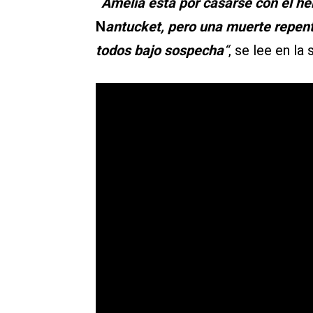
“
Amelia está por casarse con el h
N
antucket, pero una muerte repent
todos bajo sospecha
“
, se lee en la 