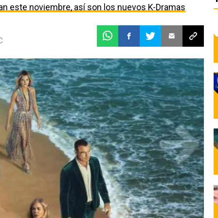
egan este noviembre, así son los nuevos K-Dramas
C