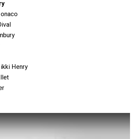
ry
Monaco
ival
nbury
ikki Henry
llet
er