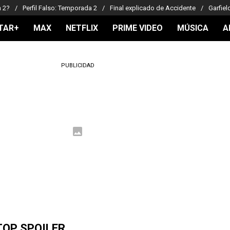
a 2?
Perfil Falso: Temporada 2
Final explicado de Accidente
Garfiel
TAR+
MAX
NETFLIX
PRIME VIDEO
MÚSICA
A
PUBLICIDAD
TOP SPOILER