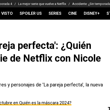
porada 4
La mejor serie que vuelve a Netflix
Accidente: ¿Sin temporad
 VISTO
SPOILER US
SERIES
CINE
DISNEY+
S
reja perfecta': ¿Quién
ie de Netflix con Nicole
s y personajes de 'La pareja perfecta', la nueva
ctubre en Quién es la máscara 2024?