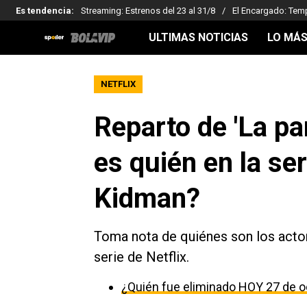
Es tendencia
:
Streaming: Estrenos del 23 al 31/8
El Encargado: Tem
ULTIMAS NOTICIAS
LO MÁS
NETFLIX
Reparto de 'La pa
es quién en la ser
Kidman?
Toma nota de quiénes son los actore
serie de Netflix.
¿Quién fue eliminado HOY 27 de o